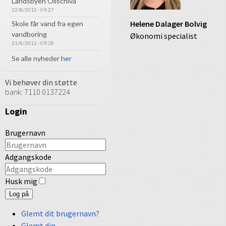
Landsbyen Olischiva
22/8/2012 - 09:27
Helene Dalager Bolvig
Skole får vand fra egen
vandboring
Økonomi specialist
21/8/2012 - 09:28
Se alle nyheder
her
Vi behøver din støtte
bank: 7110 0137224
Login
Brugernavn
Adgangskode
Husk mig
Log på
Glemt dit brugernavn?
Glemt din