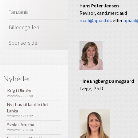
Hans Peter Jensen
Tanzania
Revisor, cand.merc.aud
mail@apiaid.dk
eller
apiaid
Billedegalleri
Sponsorside
Nyheder
Tine Engberg Damsgaard
Læge, Ph.D
Krig i Ukraine
28/2/2022 - 02:50
Nyt hus til familie i Sri
Lanka
27/9/2013 - 09:27
Skole i Arusha
29/5/2013 - 02:50