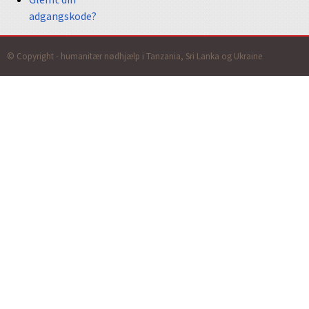
adgangskode?
© Copyright - humanitær nødhjælp i Tanzania, Sri Lanka og Ukraine