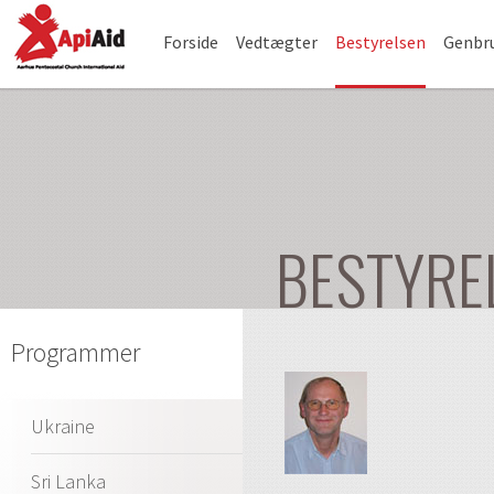
Forside
Vedtægter
Bestyrelsen
Genbr
BESTYREL
Programmer
Ukraine
Sri Lanka